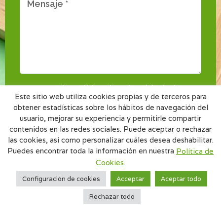
Acepto
la Política de Privacidad
y
la
Este sitio web utiliza cookies propias y de terceros para
Política de Cookies
de este sitio web.
obtener estadísticas sobre los hábitos de navegación del
usuario, mejorar su experiencia y permitirle compartir
contenidos en las redes sociales. Puede aceptar o rechazar
ENVIAR
las cookies, así como personalizar cuáles desea deshabilitar.
Puedes encontrar toda la información en nuestra
Política de
Cookies.
Configuración de cookies
Acceptar
Aceptar todo
Rechazar todo