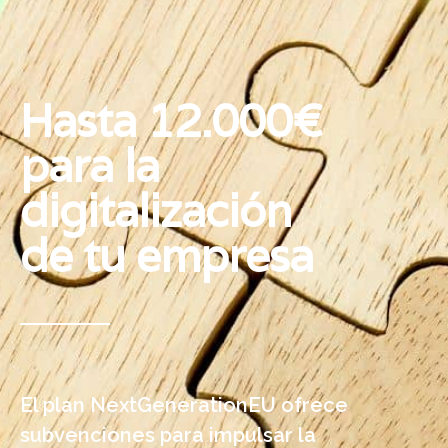
Hasta 12.000€
para la
digitalización
de tu empresa
El plan NextGenerationEU ofrece
subvenciones para impulsar la