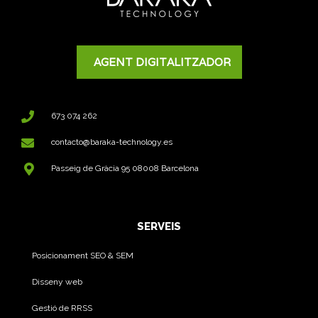
AGENT DIGITALITZADOR
673 074 262
contacto@baraka-technology.es
Passeig de Gràcia 95 08008 Barcelona
SERVEIS
Posicionament SEO & SEM
Disseny web
Gestió de RRSS