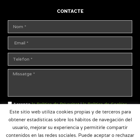
CONTACTE
Accepto
la Política de Privacitat
i
la Política de Cookies
Este sitio web utiliza cookies propias y de terceros para
d'aquest lloc web.
obtener estadísticas sobre los hábitos de navegación del
ENVIAR
usuario, mejorar su experiencia y permitirle compartir
contenidos en las redes sociales. Puede aceptar o rechazar