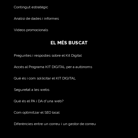
Contingut estratègic
Anàlisi de dades i informes
Videos promocionals
EL MÉS BUSCAT
Preguntes i respostes sobre el Kit Digital
Accés al Programa KIT DIGITAL per a autònoms
Què és i com sol·licitar el KIT DIGITAL
Seguretat a les webs
Què és el PA i DA d'una web?
Com optimitzar el SEO local
Diferències entre un correu i un gestor de correu