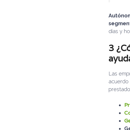
Autónom
segment
días y ho
3 ¿Có
ayuda
Las empr
acuerdo d
prestado
Pr
Co
Ge
Ge