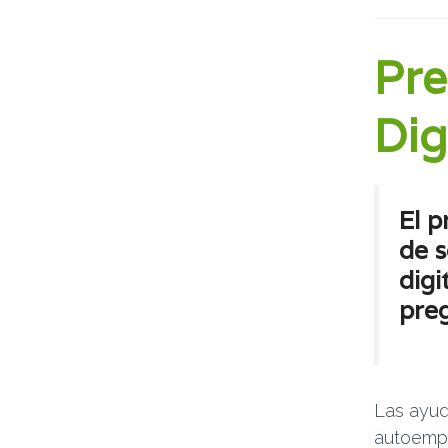
Pre
Dig
El
p
de s
digi
pre
Las ayud
autoempl