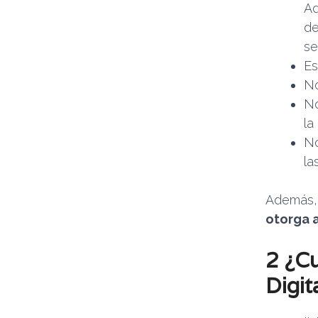
Ad
de
se
Es
No
No
la
No
la
Además
otorga a
2 ¿Cu
Digit